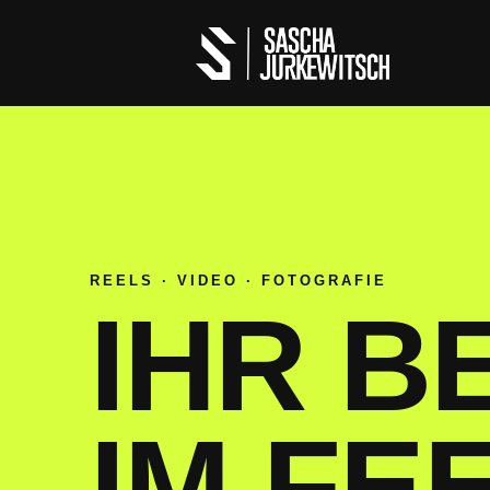
REELS · VIDEO · FOTOGRAFIE
IHR B
IM FE